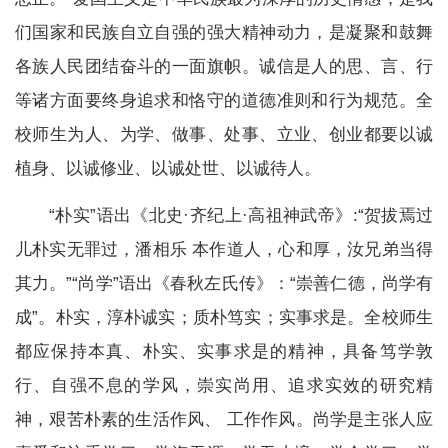
们国家和民族自立自强的强大精神动力，是凝聚和鼓舞
各族人民团结奋斗的一面旗帜。诚信是人的思、言、行
等诸方面要终身追求和恪守的道德准则和行为规范。全
校师生为人、为学、做事、处事、立业、创业都要以诚
植身、以诚修业、以诚处世、以诚待人。
“朴实”语出《北史·齐纪上·高祖神武帝》:“贺拔焉过
儿朴实无罪过，潘相乐 本作道人，心和厚，汝兄弟当得
其力。”“尚学”语出《春秋左氏传》：“崇善仁德，尚学有
成”。朴实，淳朴诚实；质朴笃实；实事求是。全校师生
都应保持本真、朴实、实事求是的精神，具备笃学敦
行、自强不息的学风，崇实尚用、追求实效的研究精
神，艰苦朴素的生活作风、 工作作风。尚学是主张人应