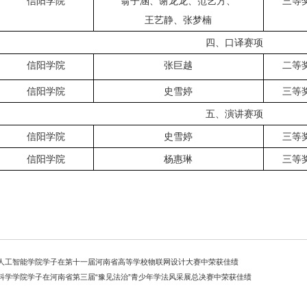
信阳学院
翁子涵、谢龙龙、范艺方、
三等
王艺静、张梦楠
四、口译赛项
信阳学院
张巨越
二等
信阳学院
史雪婷
三等
五、演讲赛项
信阳学院
史雪婷
三等
信阳学院
杨惠琳
三等
人工智能学院学子在第十一届河南省高等学校物联网设计大赛中荣获佳绩
科学学院学子在河南省第三届“豫见法治”青少年学法风采展总决赛中荣获佳绩