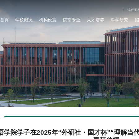
综合服
首页
学校概况
机构设置
院部专业
人才培养
科学研究
招
院
语学院学子在2025年“外研社・国才杯”“理解