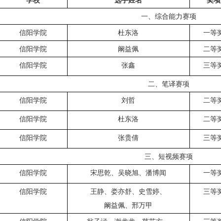
学校
选手姓名
奖项
一、综合能力赛项
信阳学院
杜东洛
一等
信阳学院
阚益佩
二等
信阳学院
张鑫
三等
二、笔译赛项
信阳学院
刘哲
二等
信阳学院
杜东洛
二等
信阳学院
张贵倩
三等
三、短视频赛项
信阳学院
宋思乾、吴晓旭、潘博闻
一等
信阳学院
王静、娄亦舒、史雪婷、
三等
阚益佩、邢万甲