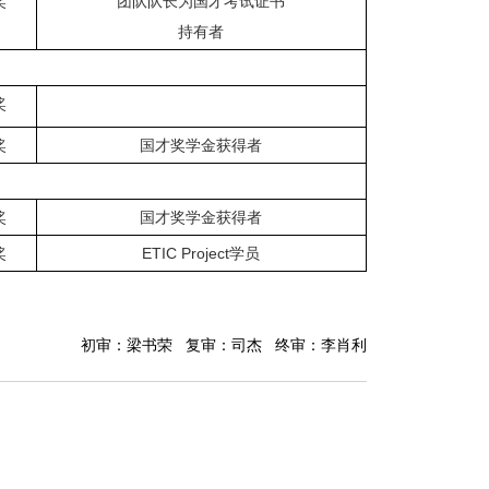
奖
团队队长为国才考试证书
持有者
奖
奖
国才奖学金获得者
奖
国才奖学金获得者
奖
ETIC Project学员
初审：梁书荣 复审：司杰 终审：李肖利