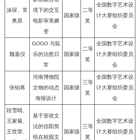
全国数字艺术设
涂琛、常
境下的交互
二等
国家级
计大赛组织委员
奥原
电影审美嬗
奖
会
变
GOGO 与鼠
全国数字艺术设
二等
魏嘉仪
乐的治愈日
国家级
计大赛组织委员
奖
常
会
河南博物院
全国数字艺术设
三等
张铂苒
文物的动态
国家级
计大赛组织委员
奖
海报设计
会
段雪晴、
基于形状文
王家菊、
全国数字艺术设
法的信阳剪
三等
王世荣、
国家级
计大赛组织委员
纸在校园文
奖