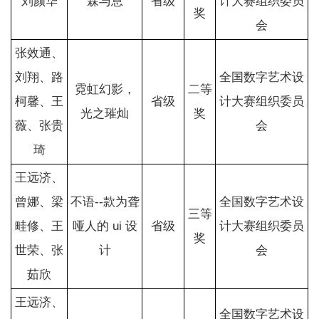
刘颜华
森与息
省级
计大赛组织委员
奖
会
张效通、
刘翔、路
全国数字艺术设
霓虹幻影，
二等
柯馨、王
省级
计大赛组织委员
光之璀灿
奖
薇、张贵
会
琦
王远济、
曾娜、梁
不语--款为聋
全国数字艺术设
三等
畦修、王
哑人的 ui 设
省级
计大赛组织委员
奖
世荣、张
计
会
茹欣
王远济、
全国数字艺术设