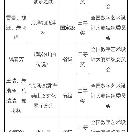
阪泉之战
奖
会
雷蕾、魏
全国数字艺术设
海洋功能浮
三等
迁、朱玙
国家级
计大赛组织委员
标
奖
璠
会
全国数字艺术设
《鸡公山的
二等
钱春芳
省级
计大赛组织委员
传说》
奖
会
王瑞、朱
“流风遗躅”芒
全国数字艺术设
浩洋、岳
二等
砀山汉文化
省级
计大赛组织委员
瑞瑞、陈
奖
展厅设计
会
奥格
全国数字艺术设
二等