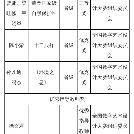
曾娜、梁
董寨国家级
三等
省级
计大赛组织委员
畦修、韦
自然保护区
奖
会
晓举
全国数字艺术设
优秀
陈小蒙
十二辰祥
省级
计大赛组织委员
奖
会
全国数字艺术设
孙凡迪、
《环境之
优秀
省级
计大赛组织委员
冯杰
息》
奖
会
优秀指导教师奖
优秀
全国数字艺术设
指导
徐文君
计大赛组织委员
教师